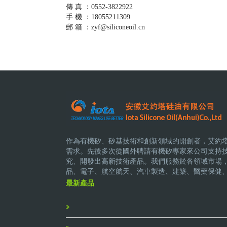
傳 真 ：0552-3822922
手 機 ：18055211309
郵 箱 ：zyf@siliconeoil.cn
作為有機矽、矽基技術和創新領域的開創者，艾約
需求。先後多次從國外聘請有機矽專家來公司支持
究、開發出高新技術產品。我們服務於各領域市場
品、電子、航空航天、汽車製造、建築、醫藥保健
最新產品