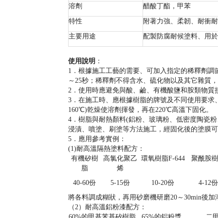
溶劑
醋酸丁酯，甲苯
特性
附著力強、柔韌、耐衝耐
主要用途
配製防腐耐候塗料、用於
使用說明
：
1．根據施工工藝的需要、可加入指定的稀釋劑調
～25秒；稀釋劑不得含水、硫化物以及其它雜質
2．使用時應避免與酸、鹼、有機酸鹽和胺類物質
3．在施工時、應根據樹脂的牌號及不同使用要求、
160℃)乾燥使溶劑揮發，再在220℃高溫下固化。
4．樹脂與耐熱顏料(鋁粉、玻璃粉、低密度陶瓷
浸漬、噴塗、刷塗等方法施工，經固化後的塗膜可在2
5．應用參考實例：
(1)耐高溫隔熱塗料配方：
有機矽樹
高氯化聚乙
環氧樹脂F-644
聚酰胺
脂
烯
40-60
份
5-15
份
10-20
份
4-12
份
將各料調成糊狀，再用砂磨機研磨20～30min後
（2）耐高溫鋁粉漆配方：
60%的甲基苯基矽樹脂
65%的鋁粉漿
二