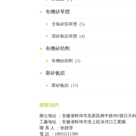
有機矽單體
含氯矽烷單體 (5)
環矽氧烷單體 (4)
有機矽助劑
有機矽助劑 (1)
聚矽氮烷
聚矽氮烷 (15)
聯繫我們
辦公地址 ：安徽省蚌埠市高新區興中路985號日月
工廠地址 ：安徽省蚌埠市淮上區沫河口工業園
聯 系 人 ：张經理
電 話 ：18055211309