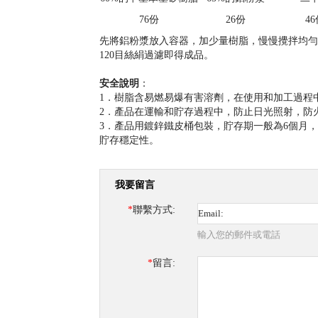
76
份
26
份
46
先將鋁粉漿放入容器，加少量樹脂，慢慢攪拌均勻
120目絲絹過濾即得成品。
安全說明
：
1．樹脂含易燃易爆有害溶劑，在使用和加工過程
2．產品在運輸和貯存過程中，防止日光照射，防
3．產品用鍍鋅鐵皮桶包裝，貯存期一般為6個月
貯存穩定性。
我要留言
*
聯繫方式:
輸入您的郵件或電話
*
留言: