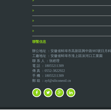
聯繫信息
辦公地址 ：安徽省蚌埠市高新區興中路985號日月
工廠地址 ：安徽省蚌埠市淮上區沫河口工業園
聯 系 人 ：张經理
電 話 ：18055211309
傳 真 ：0552-3822922
手 機 ：18055211309
郵 箱 ：zyf@siliconeoil.cn