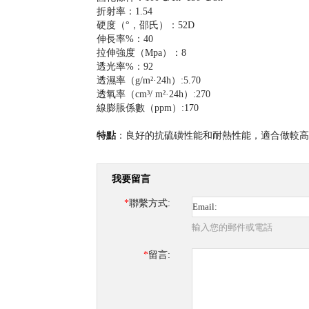
折射率：1.54
硬度（°，邵氏）：52D
伸長率%：40
拉伸強度（Mpa）：8
透光率%：92
透濕率（g/m²·24h）:5.70
透氧率（cm³/ m²·24h）:270
線膨脹係數（ppm）:170
特點
：良好的抗硫磺性能和耐熱性能，適合做較高
我要留言
*
聯繫方式:
輸入您的郵件或電話
*
留言: