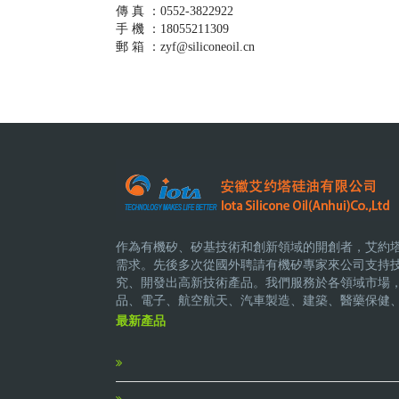
傳 真 ：0552-3822922
手 機 ：18055211309
郵 箱 ：zyf@siliconeoil.cn
作為有機矽、矽基技術和創新領域的開創者，艾約
需求。先後多次從國外聘請有機矽專家來公司支持
究、開發出高新技術產品。我們服務於各領域市場
品、電子、航空航天、汽車製造、建築、醫藥保健
最新產品