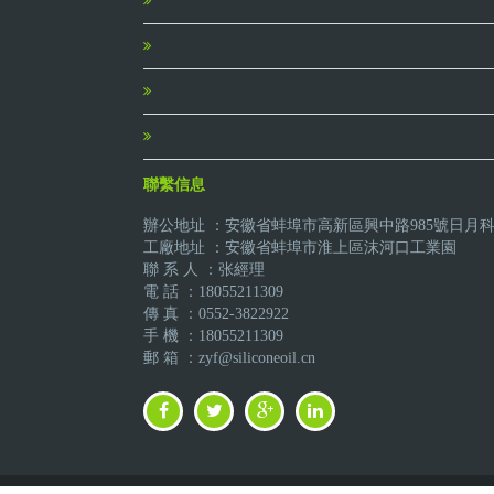
聯繫信息
辦公地址 ：安徽省蚌埠市高新區興中路985號日月
工廠地址 ：安徽省蚌埠市淮上區沫河口工業園
聯 系 人 ：张經理
電 話 ：18055211309
傳 真 ：0552-3822922
手 機 ：18055211309
郵 箱 ：zyf@siliconeoil.cn