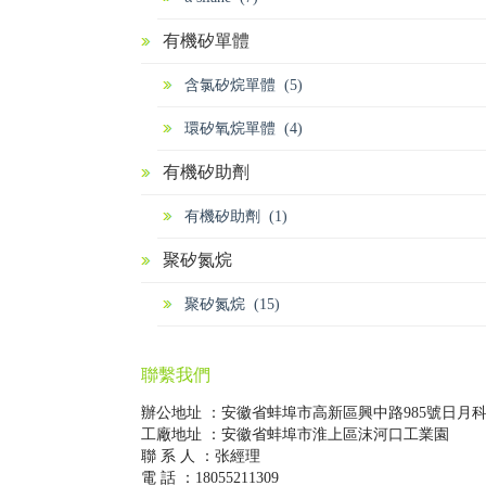
有機矽單體
含氯矽烷單體 (5)
環矽氧烷單體 (4)
有機矽助劑
有機矽助劑 (1)
聚矽氮烷
聚矽氮烷 (15)
聯繫我們
辦公地址 ：安徽省蚌埠市高新區興中路985號日月
工廠地址 ：安徽省蚌埠市淮上區沫河口工業園
聯 系 人 ：张經理
電 話 ：18055211309