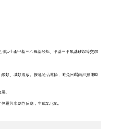
要用以生產甲基三乙氧基矽烷、甲基三甲氧基矽烷等交聯
、酸類、堿類混放。按危險品運輸，避免日曬雨淋搬運時
金屬。
性煙霧與水劇烈反應，生成氯化氫。