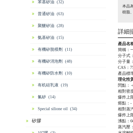
苯基矽油 (32)
本品
樹脂
普通矽油 (63)
聚醚矽油 (28)
詳細
氨基矽油 (15)
產品名
有機矽脫模劑 (11)
簡稱：一
分子式：C
有機矽消泡劑 (48)
分子量：1
CAS：75
有機矽防水劑 (10)
產品標準：
理化性
有机硅乳液 (19)
閃點：
相對密度
氟矽 (14)
爆炸上限
熔點：- 
Special silione oil (34)
相對蒸汽
爆炸上限
矽膠
沸點：6
蒸汽壓：1
107膠 (3)
水溶解