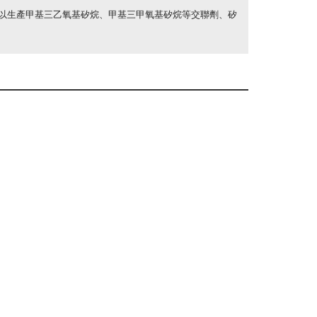
用以生產甲基三乙氧基矽烷、甲基三甲氧基矽烷等交聯劑、矽