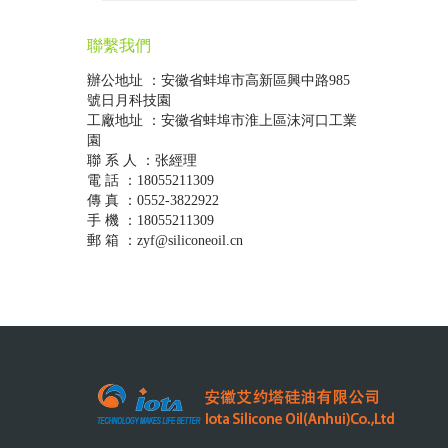
聯繫我們
辦公地址 ：安徽省蚌埠市高新區興中路985
號日月科技園
工廠地址 ：安徽省蚌埠市淮上區沫河口工業
園
聯 系 人 ：张經理
電 話 ：18055211309
傳 真 ：0552-3822922
手 機 ：18055211309
郵 箱 ：zyf@siliconeoil.cn