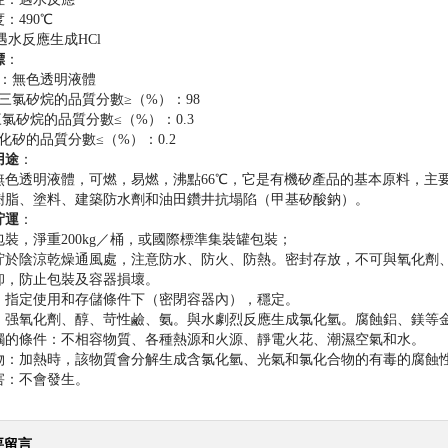
：490℃
遇水反應生成HCl
標
：
觀：無色透明液體
三氯矽烷的品質分數≥（%）：98
三氯矽烷的品質分數≤（%）：0.3
化矽的品質分數≤（%）：0.2
用途
：
無色透明液體，可燃，易燃，沸點66℃，它是有機矽產品的基本原料，主
樹脂、塗料、建築防水劑和油田鑽井抗塌陷（甲基矽酸鈉）。
貯運
：
裝，淨重200kg／桶，或國際標準集裝罐包裝；
貯於陰涼乾燥通風處，注意防水、防火、防熱。密封存放，不可與氧化劑
卸，防止包裝及容器損壞。
：指定使用和存儲條件下（密閉容器內），穩定。
：强氧化劑、醇、苛性鹼、氨。與水劇烈反應生成氯化氫。腐蝕鋁、鎂等
觸的條件：不相容物質、各種熱源和火源、靜電火花、潮濕空氣和水。
物：加熱時，該物質會分解生成含氯化氫、光氣和氯化合物的有毒的腐蝕
害：不會發生。
要留言