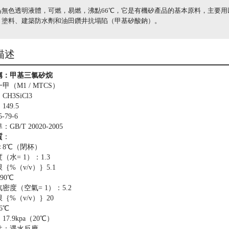
為無色透明液體，可燃，易燃，沸點66℃，它是有機矽產品的基本原料，主要
、塗料、建築防水劑和油田鑽井抗塌陷（甲基矽酸鈉）。
描述
稱：甲基三氯矽烷
甲（M1 / MTCS）
H3SiCl3
49.5
-79-6
GB/T 20020-2005
質
：
＜8℃（閉杯）
（水= 1）：1.3
｛%（v/v）｝5.1
90℃
密度（空氣= 1）：5.2
｛%（v/v）｝20
6℃
7.9kpa（20℃）
性：遇水反應