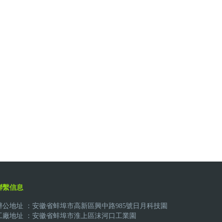
聯繫信息
辦公地址 ：安徽省蚌埠市高新區興中路985號日月科技園
工廠地址 ：安徽省蚌埠市淮上區沫河口工業園