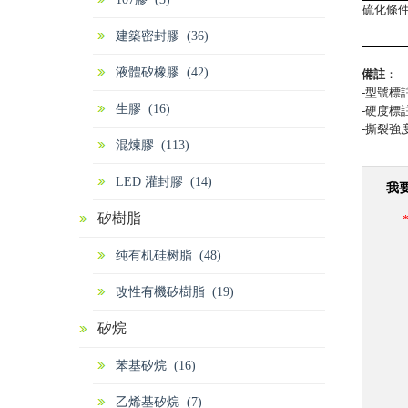
硫化條
建築密封膠 (36)
液體矽橡膠 (42)
備註
：
-型號標
生膠 (16)
-硬度標
-撕裂強
混煉膠 (113)
LED 灌封膠 (14)
我
矽樹脂
纯有机硅树脂 (48)
改性有機矽樹脂 (19)
矽烷
苯基矽烷 (16)
乙烯基矽烷 (7)