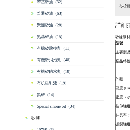
苯基矽油 (32)
矽橡膠材
普通矽油 (63)
詳細
聚醚矽油 (28)
氨基矽油 (15)
矽橡膠
型號
有機矽脫模劑 (11)
主要製
有機矽消泡劑 (48)
產品特
有機矽防水劑 (10)
外觀
有机硅乳液 (19)
硬度 (HA
氟矽 (14)
密度（g/
拉伸強度
Special silione oil (34)
伸長率 (
矽膠
撕裂強度 
107膠 (3)