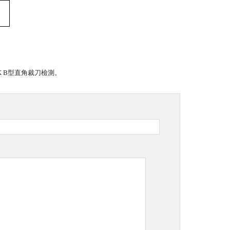
。
K B型直角裁刀檢測。