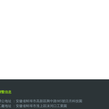
聯繫信息
辦公地址 ：安徽省蚌埠市高新區興中路985號日月科技園
工廠地址 ：安徽省蚌埠市淮上區沫河口工業園