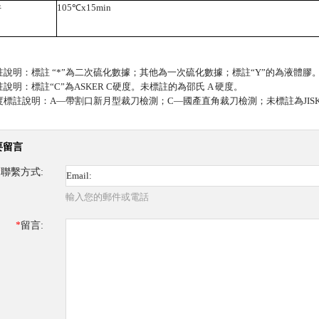
件
105
℃
x15min
註說明：標註 “*”為二次硫化數據；其他為一次硫化數據；標註“Y”的為液體膠
註說明：標註“C”為ASKER C硬度。未標註的為邵氏 A 硬度。
度標註說明：A—帶割口新月型裁刀檢測；C—國產直角裁刀檢測；未標註為JIS
要留言
*
聯繫方式:
輸入您的郵件或電話
*
留言: