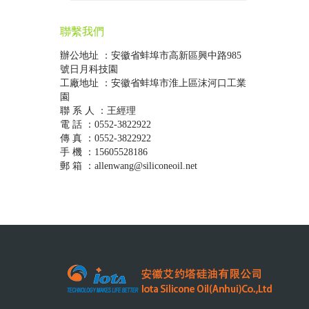
聯繫我們
辦公地址 ：安徽省蚌埠市高新區興中路985
號日月科技園
工廠地址 ：安徽省蚌埠市淮上區沫河口工業
園
聯 系 人 ：王經理
電 話 ：0552-3822922
傳 真 ：0552-3822922
手 機 ：15605528186
郵 箱 ：allenwang@siliconeoil.net