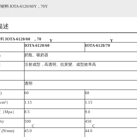
料 IOTA-6120/60Y，70Y
描述
Y
Y
材料
IOTA-6120/60
，
70
Y
Y
IOTA-6120/60
IOTA-6120/70
品
奶瓶、吸奶器
性
注射成型，高透明、抗黃變、成型效率高
透明
)
60
68
cm³）
1.15
1.15
（Mpa）
8.5
9.0
%)
500
450
C
C
(N/mm)
45.0
44.0