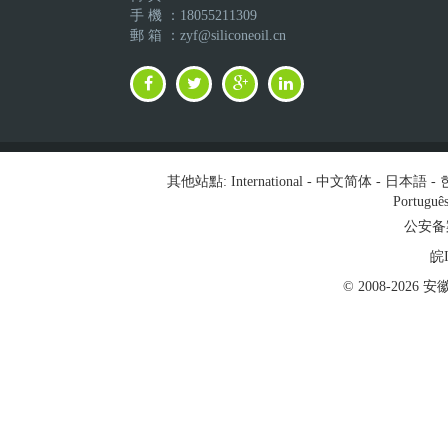
手 機 ：18055211309
郵 箱 ：zyf@siliconeoil.cn
其他站點:
International
-
中文简体
-
日本語
-
Portuguê
公安备案号
皖I
© 2008-202