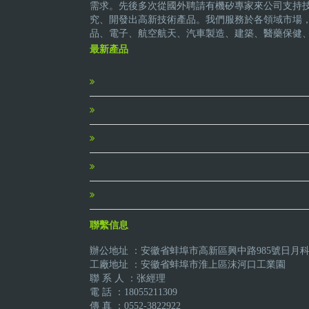
需求。先後多次從國外聘請有機矽專家來公司支持
究、開發出高新技術產品。我們服務於各領域市場
品、電子、航空航天、汽車製造、建築、醫藥保健
最新產品
聯繫信息
辦公地址 ：安徽省蚌埠市高新區興中路985號日月
工廠地址 ：安徽省蚌埠市淮上區沫河口工業園
聯 系 人 ：张經理
電 話 ：18055211309
傳 真 ：0552-3822922