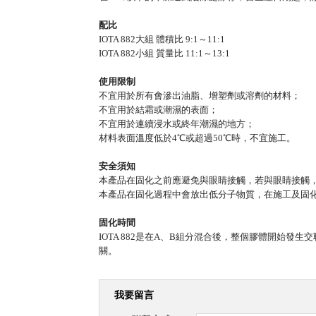
配比
IOTA 882大組 體積比 9:1～11:1
IOTA 882小組 質量比 11:1～13:1
使用限制
不宜用於所有會滲出油脂、增塑劑或溶劑的材料；
不宜用於結霜或潮濕的表面；
不宜用於連續浸水或終年潮濕的地方；
材料表面溫度低於4℃或超過50℃時，不宜施工。
安全須知
本產品在固化之前應避免與眼睛接觸，若與眼睛接觸
本產品在固化過程中會放出低分子物質，在施工及固
固化時間
IOTA 882是在A、B組分混合後，整個膠體開始發
關。
我要留言