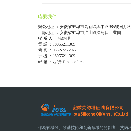
聯繫我們
辦公地址 ：安徽省蚌埠市高新區興中路985號日月
工廠地址 ：安徽省蚌埠市淮上區沫河口工業園
聯 系 人 ：张經理
電 話 ：18055211309
傳 真 ：0552-3822922
手 機 ：18055211309
郵 箱 ：zyf@siliconeoil.cn
作為有機矽、矽基技術和創新領域的開創者，艾約