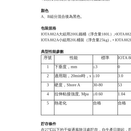
顏色
A、B組分混合後為黑色。
包裝規格
IOTA 882A大組用200L鐵桶（淨含量180L）,•IOT
IOTA 882A小組用20L桶裝（淨含量25kg)，• IOTA
典型性能參數
序號
性能
標準
IOTA 8
1
下垂度
，
mm
≤3
0
2
適用期，20min時
，
s
≤10
3.0
3
硬度，
Shore A
30-80
53
4
拉伸粘接強度
, Mpa
≥0.60
1.04
5
熱老化
合格
合格
貯存條件
在27℃以下的干燥通風陰涼處貯存，自生產日期起，貯