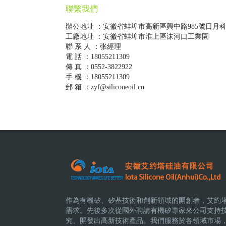
聯繫我們
辦公地址 ：安徽省蚌埠市高新區興中路985號日月
工廠地址 ：安徽省蚌埠市淮上區沫河口工業園
聯 系 人 ：张經理
電 話 ：18055211309
傳 真 ：0552-3822922
手 機 ：18055211309
郵 箱 ：zyf@siliconeoil.cn
作為有機矽、矽基技術和創新領域的開創者，艾約
需求。先後多次從國外聘請有機矽專家來公司支持
究、開發出高新技術產品。我們服務於各領域市場