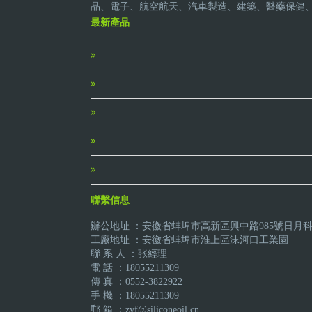
品、電子、航空航天、汽車製造、建築、醫藥保健
最新產品
聯繫信息
辦公地址 ：安徽省蚌埠市高新區興中路985號日月
工廠地址 ：安徽省蚌埠市淮上區沫河口工業園
聯 系 人 ：张經理
電 話 ：18055211309
傳 真 ：0552-3822922
手 機 ：18055211309
郵 箱 ：zyf@siliconeoil.cn