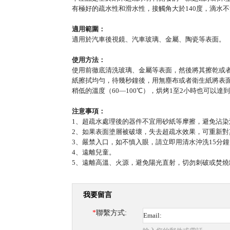
有極好的疏水性和滑水性，接觸角大於140度，滴水
適用範圍：
適用於汽車後視鏡、汽車玻璃、金屬、陶瓷等表面。
使用方法：
使用前徹底清洗玻璃、金屬等表面，然後將其擦乾或
紙擦拭均勻，待幾秒鐘後，用無塵布或者衛生紙將表面
稍低的溫度（60—100℃），烘烤1至2小時也可以達
注意事項：
1、超疏水處理後的器件不宜用砂紙等摩擦，避免沾染
2、如果表面塗層被破壞，失去超疏水效果，可重新對
3、嚴禁入口，如不慎入眼，請立即用清水沖洗15分鐘
4、遠離兒童。
5、遠離高溫、火源，避免陽光直射，切勿刺破或焚燒
我要留言
*
聯繫方式: