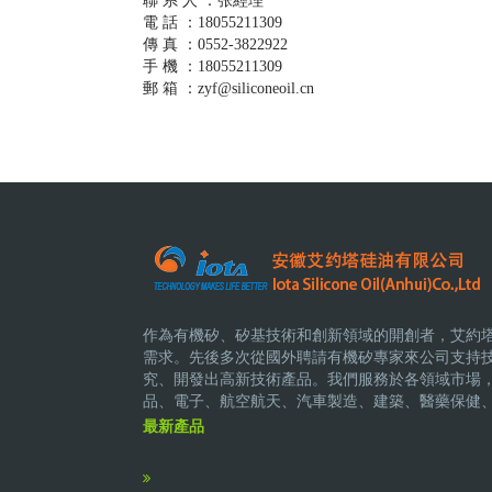
聯 系 人 ：张經理
電 話 ：18055211309
傳 真 ：0552-3822922
手 機 ：18055211309
郵 箱 ：zyf@siliconeoil.cn
作為有機矽、矽基技術和創新領域的開創者，艾約
需求。先後多次從國外聘請有機矽專家來公司支持
究、開發出高新技術產品。我們服務於各領域市場
品、電子、航空航天、汽車製造、建築、醫藥保健
最新產品