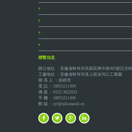
聯繫信息
辦公地址 ：安徽省蚌埠市高新區興中路985號日月
工廠地址 ：安徽省蚌埠市淮上區沫河口工業園
聯 系 人 ：张經理
電 話 ：18055211309
傳 真 ：0552-3822922
手 機 ：18055211309
郵 箱 ：zyf@siliconeoil.cn