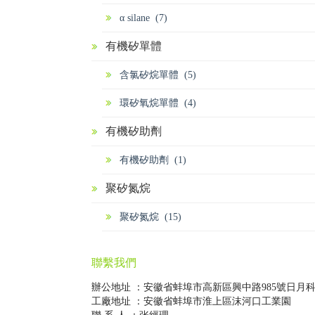
α silane (7)
有機矽單體
含氯矽烷單體 (5)
環矽氧烷單體 (4)
有機矽助劑
有機矽助劑 (1)
聚矽氮烷
聚矽氮烷 (15)
聯繫我們
辦公地址 ：安徽省蚌埠市高新區興中路985號日月
工廠地址 ：安徽省蚌埠市淮上區沫河口工業園