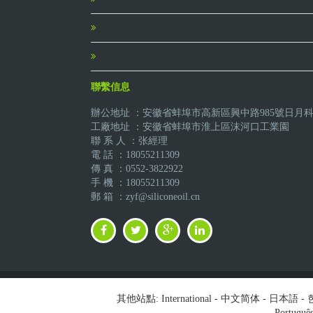
聯繫信息
辦公地址 ：安徽省蚌埠市高新區興中路985號日月
工廠地址 ：安徽省蚌埠市淮上區沫河口工業園
聯 系 人 ：张經理
電 話 ：18055211309
傳 真 ：0552-3822922
手 機 ：18055211309
郵 箱 ：zyf@siliconeoil.cn
其他站點:
International
-
中文简体
-
日本語
-
Portuguê