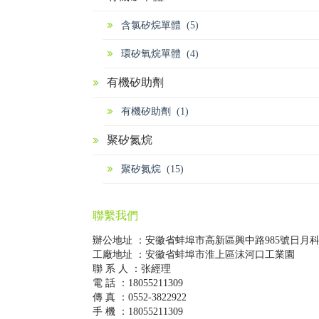
含氯矽烷單體 (5)
環矽氧烷單體 (4)
有機矽助劑
有機矽助劑 (1)
聚矽氮烷
聚矽氮烷 (15)
聯繫我們
辦公地址 ：安徽省蚌埠市高新區興中路985號日月
工廠地址 ：安徽省蚌埠市淮上區沫河口工業園
聯 系 人 ：张經理
電 話 ：18055211309
傳 真 ：0552-3822922
手 機 ：18055211309