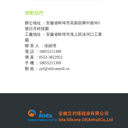
聯繫我們
辦公地址 ：安徽省蚌埠市高新區興中路985
號日月科技園
工廠地址 ：安徽省蚌埠市淮上區沫河口工業
園
聯 系 人 ：张經理
電 話 ：18055211309
傳 真 ：0552-3822922
手 機 ：18055211309
郵 箱 ：zyf@siliconeoil.cn