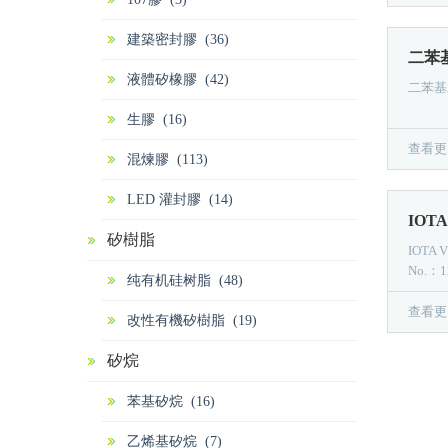
建築密封膠 (36)
二苯基
液體矽橡膠 (42)
二苯基二
生膠 (16)
查看更
混煉膠 (113)
LED 灌封膠 (14)
矽樹脂
IOTA
No.：12
纯有机硅树脂 (48)
查看更
改性有機矽樹脂 (19)
矽烷
苯基矽烷 (16)
乙烯基矽烷 (7)