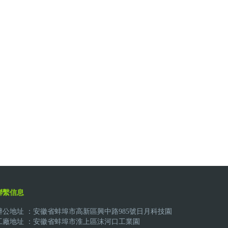
聯繫信息
辦公地址 ：安徽省蚌埠市高新區興中路985號日月科技園
工廠地址 ：安徽省蚌埠市淮上區沫河口工業園