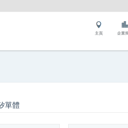
主頁
企業
矽單體