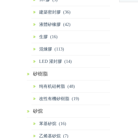
料、建
基矽酸
建築密封膠 (36)
液體矽橡膠 (42)
生膠 (16)
混煉膠 (113)
LED 灌封膠 (14)
矽樹脂
纯有机硅树脂 (48)
改性有機矽樹脂 (19)
矽烷
苯基矽烷 (16)
乙烯基矽烷 (7)