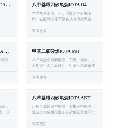
IOTA VM-20 乙烯基環體 [CAS No.: 2554-06-5]
八甲基環四矽氧烷IOTA D4
.:
本品無色不溶于水，溶於笨等有機溶
劑。在酸堿催化下聚合成有機矽聚合
物，是矽油、矽橡膠的基本原料，也可
直接做橡膠填料處理劑及化妝品原料。
查看更多
二甲基矽氧烷混合環體IOTA DMC
甲基二氯矽烷IOTA MH
笨等有
本品為無色透明液體。可燃、易爆、主
要用於生產含氫矽油、甲基乙烯基單體
機矽聚
及氨基矽烷等。
查看更多
八苯基環四矽氧烷IOTA AKT
易燃，
用於合成醫藥中間體、有機矽中間體，
烷、頭
適合於合成耐高溫苯基矽油及其他高分
。
子化合物。
查看更多