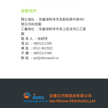
聯繫我們
辦公地址 ：安徽省蚌埠市高新區興中路985
號日月科技園
工廠地址 ：安徽省蚌埠市淮上區沫河口工業
園
聯 系 人 ：张經理
電 話 ：18055211309
傳 真 ：0552-3822922
手 機 ：18055211309
郵 箱 ：zyf@siliconeoil.cn