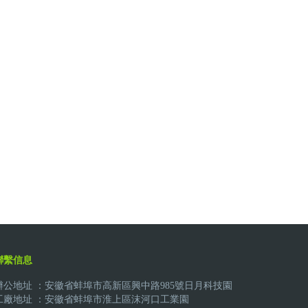
聯繫信息
辦公地址 ：安徽省蚌埠市高新區興中路985號日月科技園
工廠地址 ：安徽省蚌埠市淮上區沫河口工業園