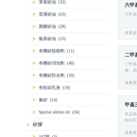
苯基矽油 (32)
六甲基
普通矽油 (63)
六甲基環
聚醚矽油 (28)
查看更
氨基矽油 (15)
有機矽脫模劑 (11)
二甲基
有機矽消泡劑 (48)
二甲基
燃，易
有機矽防水劑 (10)
用以生
油.矽
查看更
有机硅乳液 (19)
高强度
氟矽 (14)
甲基三
Special silione oil (34)
本品為
點66
矽膠
主要用
三甲氧
查看更
107膠 (3)