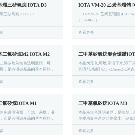
環三矽氧烷 IOTA D3
三矽氧烷 IOTA D3
IOTA VM-20 乙烯基環體 [CAS No
2554-06-5]
多
查看更多
二氯矽烷M2 IOTA M2
二氯矽烷為無色透明液體，可
本品为无色,可燃,不溶于水,溶于
爆，是有機矽產品的基本原料，
机溶剂,粘度约2.1~2.5mm2/s,冰点
產有機矽中間體（D4.DMC）.矽
0℃~5℃.在酸堿催化下聚合成有
橡膠和矽樹脂，還可用於製造耐熱
合物，用於生產矽油.矽橡膠等.
多
查看更多
的碳化纖維.
氯矽烷IOTA M1
三甲基氯矽烷IOTA M3
無色透明液體，可燃，易燃，沸
本品為無色透明液體，易揮發，
℃，它是有機矽產品的基本原料，
主要用於生產封頭劑毫米、矽氮
以生產甲基三乙氧基矽烷、甲基
孢類抗生素，活性基因保護劑等
基矽烷等交聯劑、矽樹脂、塗
多
查看更多