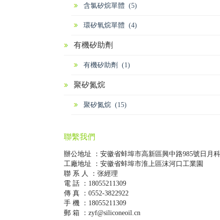
含氯矽烷單體 (5)
環矽氧烷單體 (4)
有機矽助劑
有機矽助劑 (1)
聚矽氮烷
聚矽氮烷 (15)
聯繫我們
辦公地址 ：安徽省蚌埠市高新區興中路985號日月
工廠地址 ：安徽省蚌埠市淮上區沫河口工業園
聯 系 人 ：张經理
電 話 ：18055211309
傳 真 ：0552-3822922
手 機 ：18055211309
郵 箱 ：zyf@siliconeoil.cn