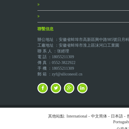
聯繫信息
辦公地址 ：安徽省蚌埠市高新區興中路985號日月
工廠地址 ：安徽省蚌埠市淮上區沫河口工業園
聯 系 人 ：张經理
電 話 ：18055211309
傳 真 ：0552-3822922
手 機 ：18055211309
郵 箱 ：zyf@siliconeoil.cn
其他站點:
International
-
中文简体
-
日本語
-
Portuguê